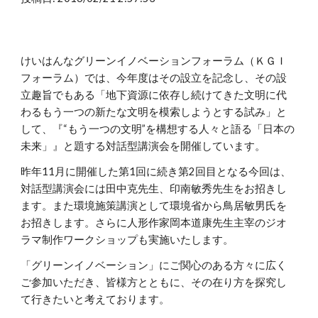
けいはんなグリーンイノベーションフォーラム（ＫＧＩ
フォーラム）では、今年度はその設立を記念し、その設
立趣旨でもある「地下資源に依存し続けてきた文明に代
わるもう一つの新たな文明を模索しようとする試み」と
して、『“もう一つの文明”を構想する人々と語る「日本の
未来」』と題する対話型講演会を開催しています。
昨年11月に開催した第1回に続き第2回目となる今回は、
対話型講演会には田中克先生、印南敏秀先生をお招きし
ます。また環境施策講演として環境省から鳥居敏男氏を
お招きします。さらに人形作家岡本道康先生主宰のジオ
ラマ制作ワークショップも実施いたします。
「グリーンイノベーション」にご関心のある方々に広く
ご参加いただき、皆様方とともに、その在り方を探究し
て行きたいと考えております。