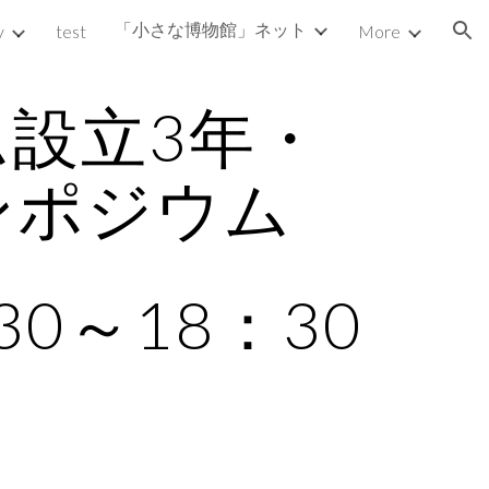
「小さな博物館」ネット
y
test
More
ion
ム設立3年・
ポジウム 
30～18：30