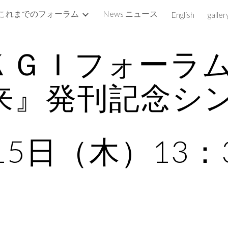
これまでのフォーラム
News ニュース
English
galler
ip to main content
Skip to navigat
/15ＫＧＩフォーラ
来』発刊記念シン
15日（木）13：