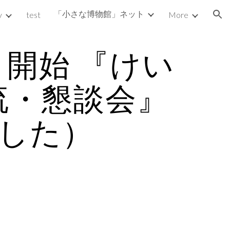
「小さな博物館」ネット
y
test
More
ion
０開始 『けい
・懇談会』 
した）