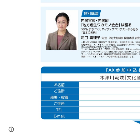
Page
Report abuse
updated