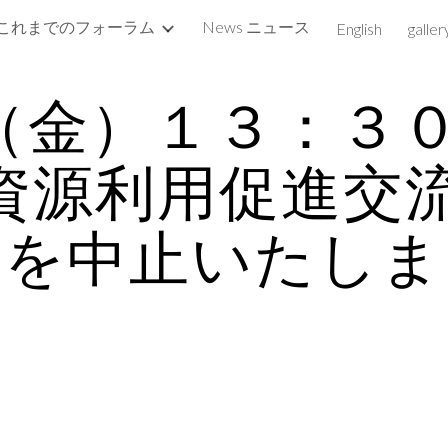
これまでのフォーラム
News ニュース
English
galler
ip to main content
Skip to navigat
/20（金）１３：３
資源利用促進交流
催を中止いたしま