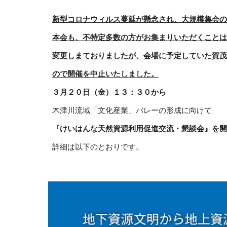
新型コロナウィルス蔓延が懸念され、大規模集会の
本会も、不特定多数の方がお集まりいただくことは
変更しまておりましたが、会場に予定していた賀茂
ので開催を中止いたしました。
３月２０日（金）１３：３０から
木津川流域「文化産業」バレーの形成に向けて
『けいはんな天然資源利用促進交流・懇談会』を開
詳細は以下のとおりです。