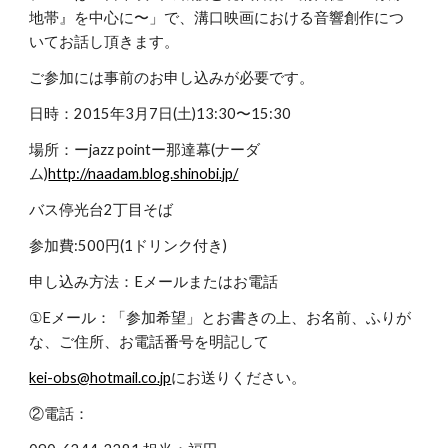
地帯』を中心に〜」で、溝口映画における音響創作につ
いてお話し頂きます。
ご参加には事前のお申し込みが必要です。
日時：2015年3月7日(土)13:30〜15:30
場所：ーjazz pointー那達幕(ナーダ
ム)
http://naadam.blog.shinobi.jp/
バス停光台2丁目そば
参加費:500円(1ドリンク付き)
申し込み方法：Eメールまたはお電話
①Eメール：「参加希望」とお書きの上、お名前、ふりが
な、ご住所、お電話番号を明記して
kei-obs@hotmail.co.jp
にお送りください。
②電話：